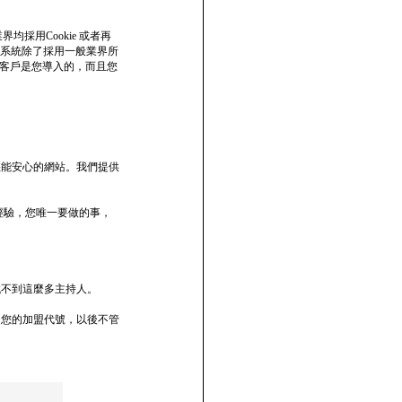
均採用Cookie 或者再
前本系統除了採用一般業界所
該客戶是您導入的，而且您
您能安心的網站。我們提供
經驗，您唯一要做的事，
找不到這麼多主持人。
了您的加盟代號，以後不管