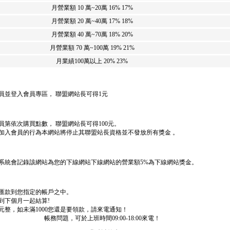
月營業額 10 萬~20萬
16% 17%
月營業額 20 萬~40萬
17% 18%
月營業額 40 萬~70萬
18% 20%
月營業額 70 萬~100萬
19% 21%
月業績100萬以上
20% 23%
員並登入會員專區， 聯盟網站長可得1元
第依次購買點數， 聯盟網站長可得100元。
加入會員的行為本網站將停止其聯盟站長資格並不發放所有獎金 。
系統會記錄該網站為您的下線網站下線網站的營業額5%為下線網站獎金。
日匯款到您指定的帳戶之中。
計到下個月一起結算!
0元整，如未滿1000您還是要領款，請來電通知！
帳務問題，可於上班時間09:00-18:00來電！