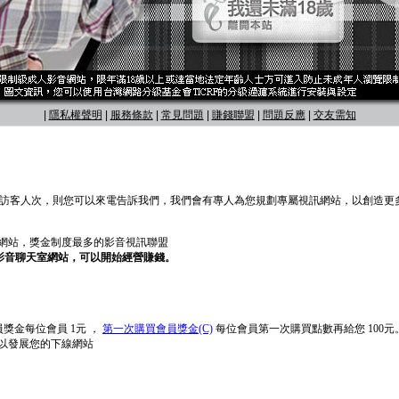
|
隱私權聲明
|
服務條款
|
常見問題
|
賺錢聯盟
|
問題反應
|
交友需知
30 萬訪客人次，則您可以來電告訴我們，我們會有專人為您規劃專屬視訊網站，以創造更
友網站，獎金制度最多的影音視訊聯盟
屬影音聊天室網站，可以開始經營賺錢。
獎金每位會員 1元 ，
第一次購買會員獎金(C)
每位會員第一次購買點數再給您 100元
以發展您的下線網站