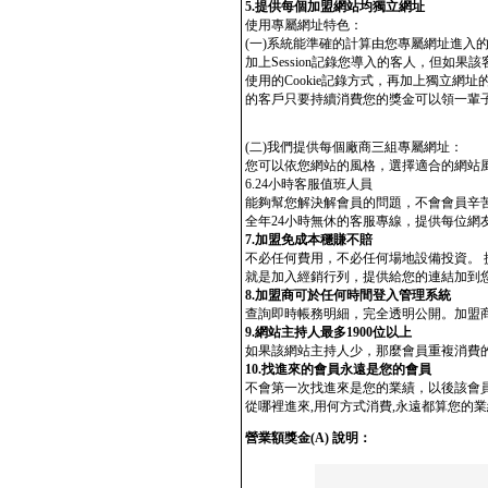
5.提供每個加盟網站均獨立網址
使用專屬網址特色：
(一)系統能準確的計算由您專屬網址進入的網友的
加上Session記錄您導入的客人，但如
使用的Cookie記錄方式，再加上獨立
的客戶只要持續消費您的獎金可以領一輩
(二)我們提供每個廠商三組專屬網址：
您可以依您網站的風格，選擇適合的網站
6.24小時客服值班人員
能夠幫您解決解會員的問題，不會會員辛
全年24小時無休的客服專線，提供每位網
7.加盟免成本穩賺不賠
不必任何費用，不必任何場地設備投資。
就是加入經銷行列，提供給您的連結加到
8.加盟商可於任何時間登入管理系統
查詢即時帳務明細，完全透明公開。加盟
9.網站主持人最多1900位以上
如果該網站主持人少，那麼會員重複消費的
10.找進來的會員永遠是您的會員
不會第一次找進來是您的業績，以後該會
從哪裡進來,用何方式消費,永遠都算您的
營業額獎金(A) 說明：