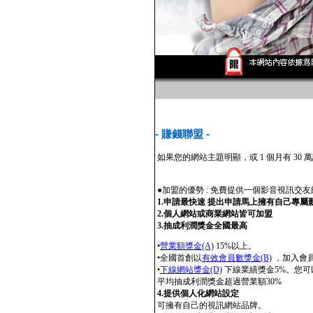
- 賺錢聯盟 -
如果您的網站主題明顯，或 1 個月有 
●加盟的優勢 : 免費提供一個影音視訊交
1.申請最快速 提出申請馬上擁有自己專
2.個人網站或商業網站皆可加盟
3.抽成利潤獎金全國最高
•
營業額獎金(A)
15%以上。
•全國首創以
有效會員數獎金(B)
，加入會員
•
下線網站獎金(D)
下線業績獎金5%。您可
平均抽成利潤獎金超過營業額30%
4.提供個人化網站設定
可擁有自己的視訊網站品牌。