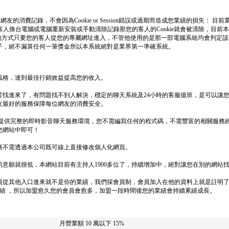
消費記錄，不會因為Cookie or Session錯誤或過期而造成您業績的損失： 目前業界
果該客人換台電腦或電腦重新安裝或手動清除記錄那您的客人的Cookie就會被清除，目
網址的方式只要您的客人從您的專屬網址進入，不管他使用的是那一部電腦系統均會判定
子，絕不漏算任何一筆獎金所以本系統絕對是業界第一準確系統。
風格，達到最佳行銷效益提高您的收入。
苦找進來了，有問題找不到人解決，穩定的聊天系統及24小時的客服值班，是可以讓
友最好的服務保障每位網友的消費安全。
 提供完整的即時影音聊天服務環境，您不需編寫任何的程式碼，不需豐富的相關服務
您網站中即可！
商不需透過本公司既可線上直接修改個人化網頁。
意願就很低，本網站目前有主持人1900多位了，持續增加中，絕對讓您在別的網站
員從其他入口進來就不是你的業績，我們採會員制，會員加入在他的資料上就是註明
業績 ，所以加盟愈久您的會員會愈多，加盟一段時間後您的業績會持續累績成長。
月營業額 10 萬以下
15%