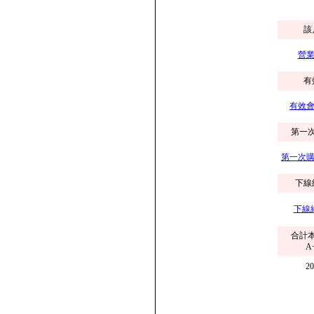
該
營業
有
有效會
第一
第一次購
下線
下線
合計
A
2